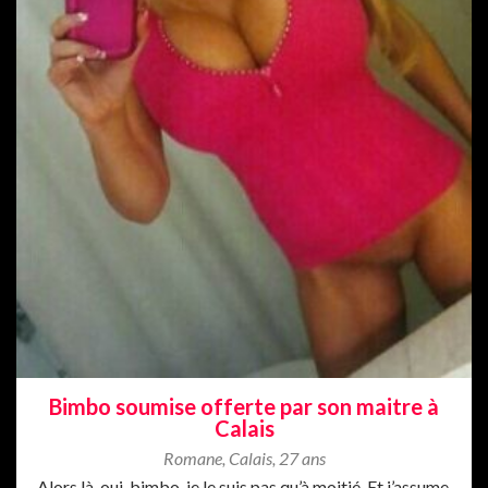
Bimbo soumise offerte par son maitre à
Calais
Romane
,
Calais
,
27 ans
Alors là, oui, bimbo, je le suis pas qu’à moitié. Et j’assume.