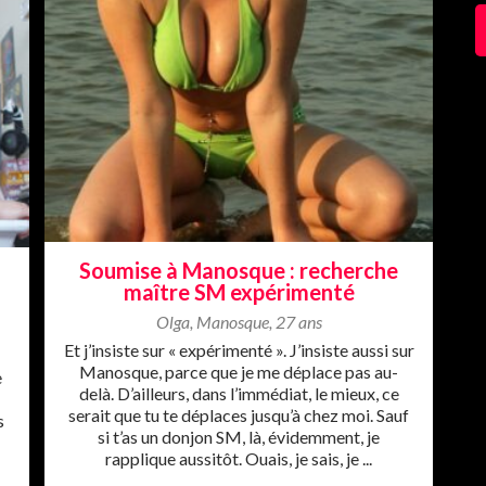
Soumise à Manosque : recherche
maître SM expérimenté
Olga
,
Manosque
,
27 ans
Et j’insiste sur « expérimenté ». J’insiste aussi sur
Manosque, parce que je me déplace pas au-
e
delà. D’ailleurs, dans l’immédiat, le mieux, ce
serait que tu te déplaces jusqu’à chez moi. Sauf
s
si t’as un donjon SM, là, évidemment, je
rapplique aussitôt. Ouais, je sais, je ...