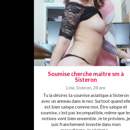
Soumise cherche maître sm à
Sisteron
Lina
,
Sisteron
,
28 ans
Tu la désires ta soumise asiatique à Sisteron
avec un anneau dans le nez. Surtout quand ell
est bien salope comme moi. Être salope et
soumise, c’est pas incompatible, même que le
notions vont bien ensemble. Je te préviens, je
suis franchement investie dans mon
masochisme. Je réclame ...