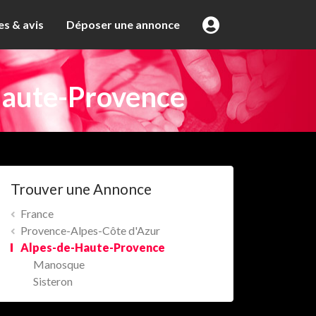
s & avis
Déposer une annonce
aute-Provence
Trouver une Annonce
France
Provence-Alpes-Côte d'Azur
Alpes-de-Haute-Provence
Manosque
Sisteron