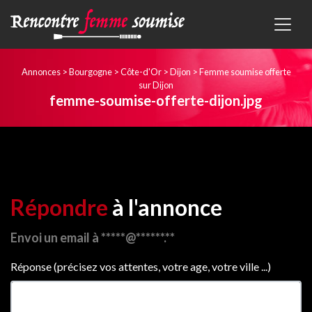
Annonces
>
Bourgogne
>
Côte-d'Or
>
Dijon
>
Femme soumise offerte
sur Dijon
femme-soumise-offerte-dijon.jpg
Répondre
à l'annonce
Envoi un email à *****@******.**
Réponse (précisez vos attentes, votre age, votre ville ...)