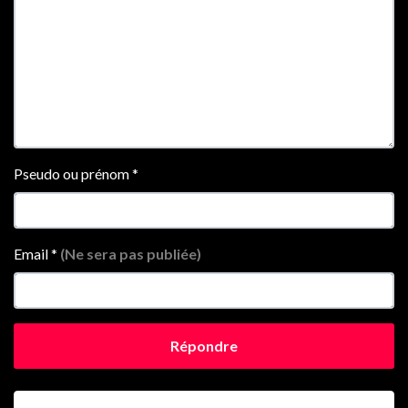
Pseudo ou prénom
*
Email
*
(Ne sera pas publiée)
Répondre