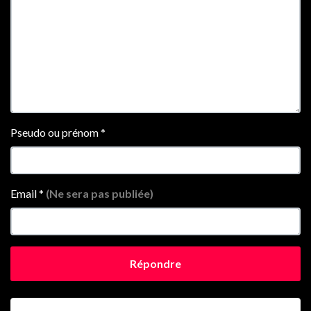
Pseudo ou prénom
*
Email
*
(Ne sera pas publiée)
Répondre