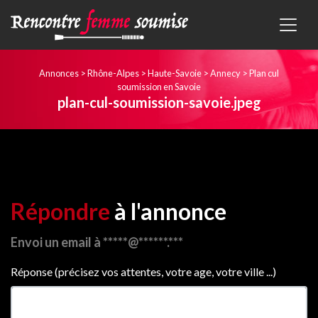
Annonces
>
Rhône-Alpes
>
Haute-Savoie
>
Annecy
>
Plan cul
soumission en Savoie
plan-cul-soumission-savoie.jpeg
Répondre
à l'annonce
Envoi un email à *****@******.***
Réponse (précisez vos attentes, votre age, votre ville ...)