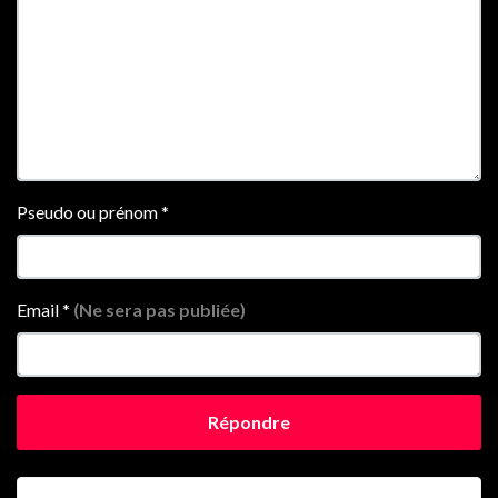
Pseudo ou prénom
*
Email
*
(Ne sera pas publiée)
Répondre