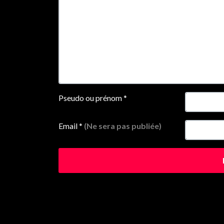
Pseudo ou prénom
*
Email
*
(Ne sera pas publiée)