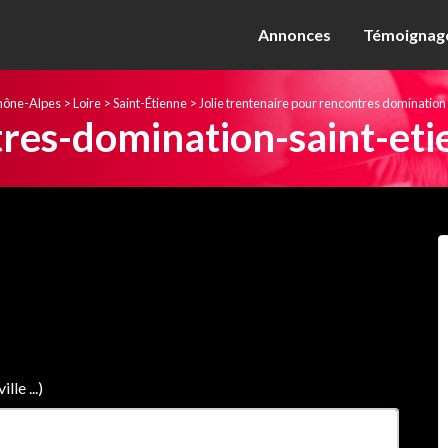
Annonces
Témoignage
hône-Alpes
>
Loire
>
Saint-Étienne
>
Jolie trentenaire pour rencontres domination 
res-domination-saint-eti
le ...)