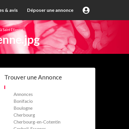
s & avis
Déposer une annonce
à Saint Etienne
enne.jpg
Trouver une Annonce
Annonces
Bonifacio
Boulogne
Cherbourg
Cherbourg-en-Cotentin
Corbeil-Essones