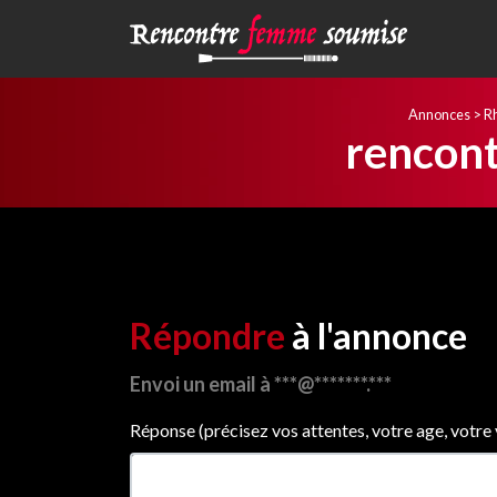
Annonces
>
R
rencont
Répondre
à l'annonce
Envoi un email à ***@*******.***
Réponse (précisez vos attentes, votre age, votre vil