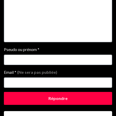
Pseudo ou prénom
*
Email
*
(Ne sera pas publiée)
Répondre