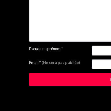
Pseudo ou prénom
*
Email
*
(Ne sera pas publiée)