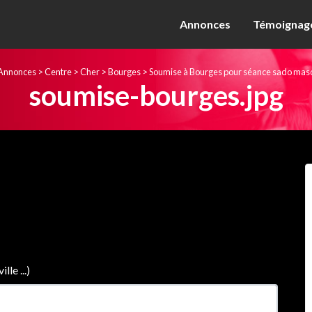
Annonces
Témoignage
Annonces
>
Centre
>
Cher
>
Bourges
>
Soumise à Bourges pour séance sado mas
soumise-bourges.jpg
le ...)