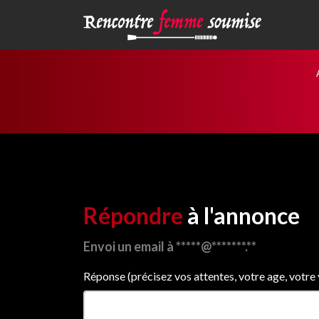
Répondre
à l'annonce
Envoi un email à *****@*******.**
Réponse (précisez vos attentes, votre age, votre vil