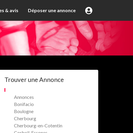
s & avis
Déposer une annonce
o
Trouver une Annonce
Annonces
Bonifacio
Boulogne
Cherbourg
Cherbourg-en-Cotentin
Corbeil-Essones