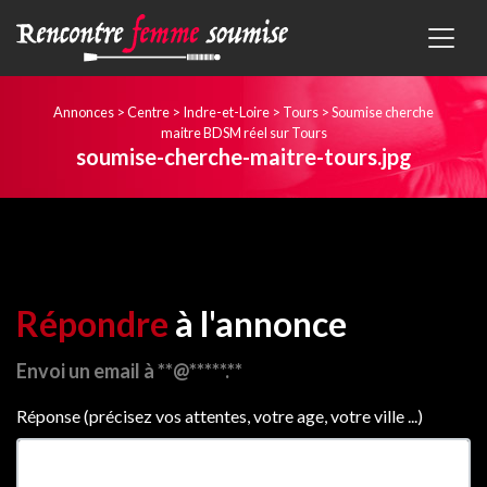
Annonces
>
Centre
>
Indre-et-Loire
>
Tours
>
Soumise cherche
maitre BDSM réel sur Tours
soumise-cherche-maitre-tours.jpg
Répondre
à l'annonce
Envoi un email à **@*****.**
Réponse (précisez vos attentes, votre age, votre ville ...)