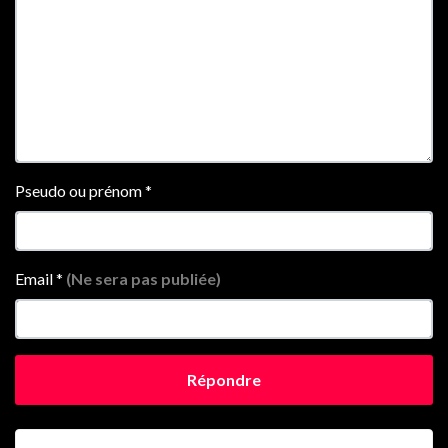
Pseudo ou prénom
*
Email
*
(Ne sera pas publiée)
Répondre