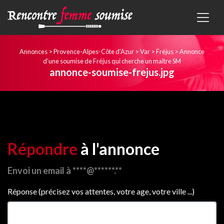
Annonces
>
Provence-Alpes-Côte d'Azur
>
Var
>
Fréjus
>
Annonce
d’une soumise de Fréjus qui cherche un maître SM
annonce-soumise-frejus.jpg
Répondre
à l'annonce
Envoi un email à ****@******.**
Réponse (précisez vos attentes, votre age, votre ville ...)