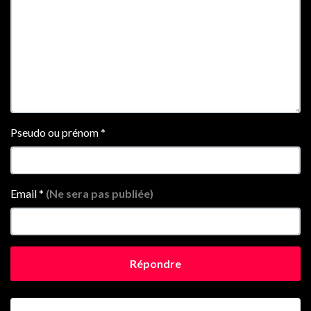
Pseudo ou prénom
*
Email
*
(Ne sera pas publiée)
Répondre