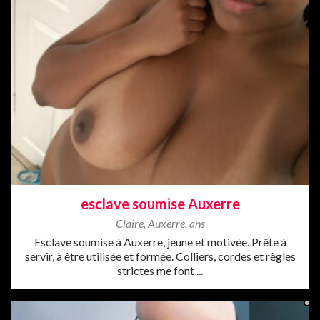
esclave soumise Auxerre
Claire
,
Auxerre
,
ans
Esclave soumise à Auxerre, jeune et motivée. Prête à
servir, à être utilisée et formée. Colliers, cordes et règles
strictes me font ...