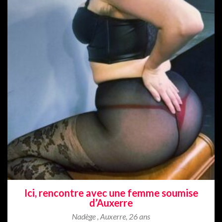
Ici, rencontre avec une femme soumise
d’Auxerre
Nadège
,
Auxerre
,
26 ans