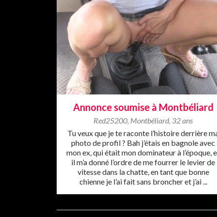
Annonce soumise à Montbéliard
Red25200
,
Montbéliard
,
32 ans
Tu veux que je te raconte l’histoire derrière m
photo de profil ? Bah j’étais en bagnole avec
mon ex, qui était mon dominateur à l’époque, e
il m’a donné l’ordre de me fourrer le levier de
vitesse dans la chatte, en tant que bonne
chienne je l’ai fait sans broncher et j’ai ...