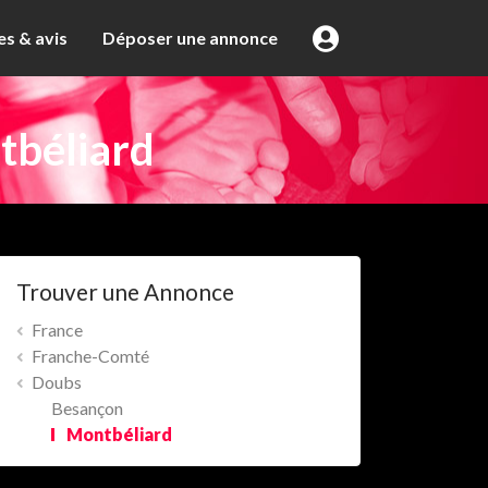
s & avis
Déposer une annonce
béliard
Trouver une Annonce
France
Franche-Comté
Doubs
Besançon
Montbéliard