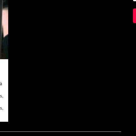
 à
s,
s,