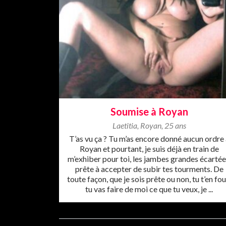
Soumise à Royan
Laetitia
,
Royan
,
25 ans
T’as vu ça ? Tu m’as encore donné aucun ordre
Royan et pourtant, je suis déjà en train de
m’exhiber pour toi, les jambes grandes écartée
prête à accepter de subir tes tourments. De
toute façon, que je sois prête ou non, tu t’en fou
tu vas faire de moi ce que tu veux, je ...