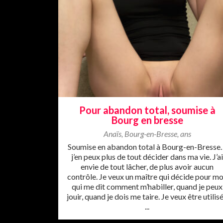
Pour abandon total, soumise à
Bourg en bresse
Anaïs
,
Bourg-en-Bresse
,
ans
Soumise en abandon total à Bourg-en-Bresse
j’en peux plus de tout décider dans ma vie. J’a
envie de tout lâcher, de plus avoir aucun
contrôle. Je veux un maître qui décide pour mo
qui me dit comment m’habiller, quand je peux
jouir, quand je dois me taire. Je veux être utilis
...