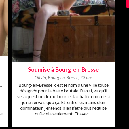
Soumise à Bourg-en-Bresse
Olivia
,
Bourg-en-Bresse
,
23 ans
…
Bourg-en-Bresse, c’est le nom d’une ville toute
i
désignée pour la baise brutale. Bah si, vu qu’il
sera question de me bourrer la chatte comme si
i,
je ne servais qu’à ça. Et, entre les mains d’un
dominateur, j’entends bien n’être plus réduite
ée
qu’à cela seulement. Et avec ...