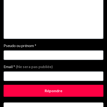
Pseudo ou prénom
*
Email
*
(Ne sera pas publiée)
Répondre