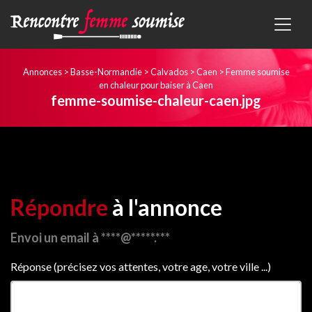
Annonces
>
Basse-Normandie
>
Calvados
>
Caen
>
Femme soumise
en chaleur pour baiser à Caen
femme-soumise-chaleur-caen.jpg
Répondre
à l'annonce
Envoi un email à ****@*****.***
Réponse (précisez vos attentes, votre age, votre ville ...)