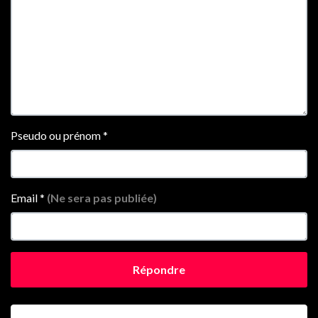
Pseudo ou prénom
*
Email
*
(Ne sera pas publiée)
Répondre