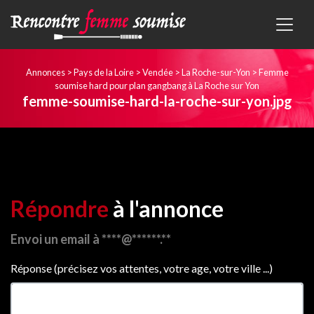
Annonces
>
Pays de la Loire
>
Vendée
>
La Roche-sur-Yon
>
Femme
soumise hard pour plan gangbang à La Roche sur Yon
femme-soumise-hard-la-roche-sur-yon.jpg
Répondre
à l'annonce
Envoi un email à ****@******.**
Réponse (précisez vos attentes, votre age, votre ville ...)