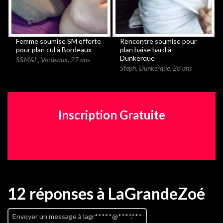
Femme soumise SM offerte
Rencontre soumise pour
pour plan cul à Bordeaux
plan baise hard à
Dunkerque
S&M&L
,
Vordeaux
,
27 ans
Steph
,
Dunkerque
,
28 ans
Inscription Gratuite
12 réponses
à LaGrandeZoé
Envoyer un message à lagr*****@****.***