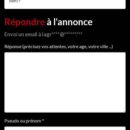
non??
Répondre
à l'annonce
Envoi un email à lagr****@******.***
Réponse (précisez vos attentes, votre age, votre ville ...)
Pseudo ou prénom
*