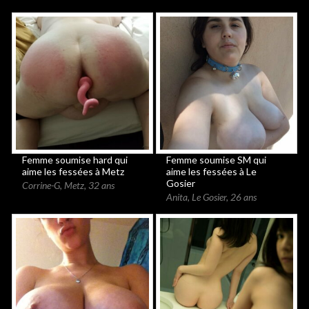
Femme soumise hard qui
Femme soumise SM qui
aime les fessées à Metz
aime les fessées à Le
Gosier
Corrine-G
,
Metz
,
32 ans
Anita
,
Le Gosier
,
26 ans