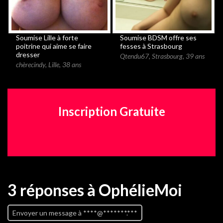
Soumise Lille à forte
Soumise BDSM offre ses
poitrine qui aime se faire
fesses à Strasbourg
dresser
Qtendu67
,
Strasbourg
,
39 ans
chèrecindy
,
Lille
,
38 ans
Inscription Gratuite
3 réponses
à OphélieMoi
Envoyer un message à ****@*******.***