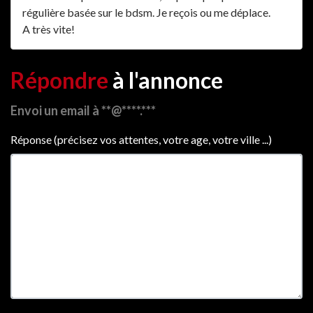
régulière basée sur le bdsm. Je reçois ou me déplace.
A très vite!
Répondre
à l'annonce
Envoi un email à **@****.***
Réponse (précisez vos attentes, votre age, votre ville ...)