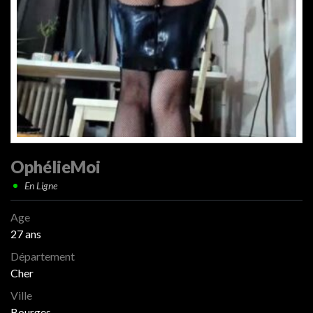
OphélieMoi
En Ligne
Age
27 ans
Département
Cher
Ville
Bourges