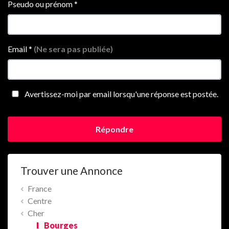
Pseudo ou prénom
*
Email
*
(Ne sera pas publiée)
Avertissez-moi par email lorsqu'une réponse est postée.
Répondre
Trouver une Annonce
France
Centre
Cher
Bourges