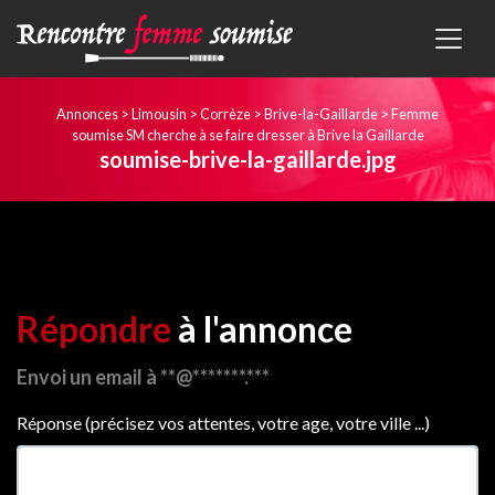
Annonces
>
Limousin
>
Corrèze
>
Brive-la-Gaillarde
>
Femme
soumise SM cherche à se faire dresser à Brive la Gaillarde
soumise-brive-la-gaillarde.jpg
Répondre
à l'annonce
Envoi un email à **@*******.***
Réponse (précisez vos attentes, votre age, votre ville ...)