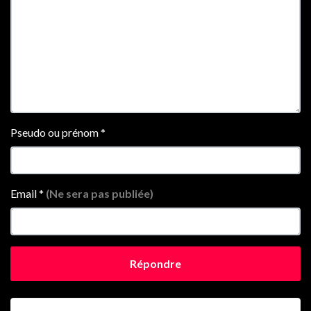
Pseudo ou prénom
*
Email
*
(Ne sera pas publiée)
Répondre