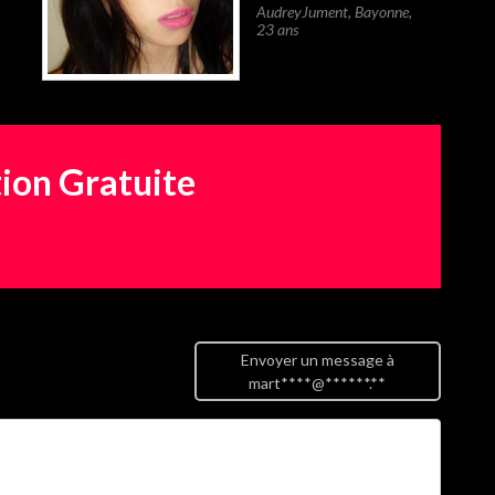
AudreyJument
,
Bayonne
,
23 ans
tion Gratuite
Envoyer un message à
mart****@******.**