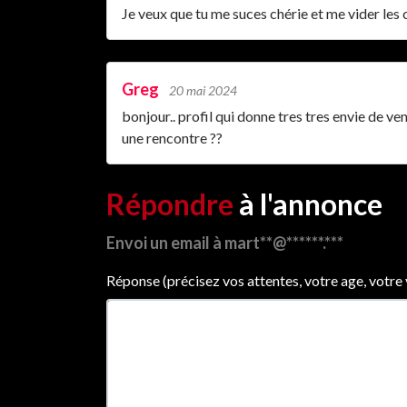
Je veux que tu me suces chérie et me vider les
Greg
20 mai 2024
bonjour.. profil qui donne tres tres envie de ve
une rencontre ??
Répondre
à l'annonce
Envoi un email à mart**@******.***
Réponse (précisez vos attentes, votre age, votre vil