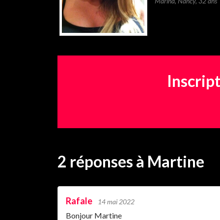
Marina
,
Nancy
,
32 ans
Inscrip
2 réponses
à Martine
Rafale
14 mai 2022
Bonjour Martine