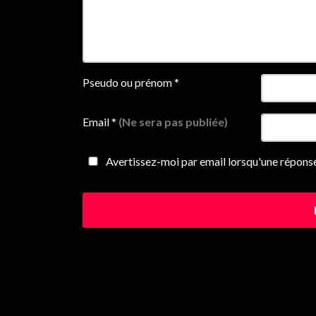
Pseudo ou prénom
*
Email
*
(Ne sera pas publiée)
Avertissez-moi par email lorsqu'une réponse