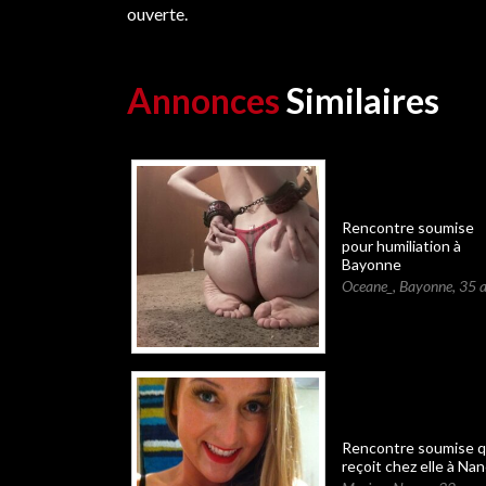
ouverte.
Annonces
Similaires
Rencontre soumise
pour humiliation à
Bayonne
Oceane_
,
Bayonne
,
35 a
Rencontre soumise q
reçoit chez elle à Na