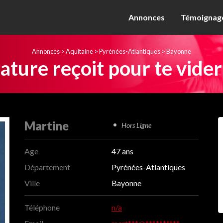
Annonces
Témoignage
Annonces
>
Aquitaine
>
Pyrénées-Atlantiques
>
Bayonne
ture reçoit pour te vide
Martine
Hors Ligne
Age
47 ans
Département
Pyrénées-Atlantiques
Ville
Bayonne
Téléphone
n/a