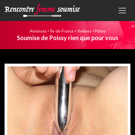
Annonces
>
Île-de-France
>
Yvelines
>
Poissy
Soumise de Poissy rien que pour vous