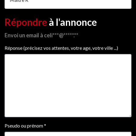
Répondre
à l'annonce
Envoi un email à celi***@*****.**
Réponse (précisez vos attentes, votre age, votre ville ...)
Pseudo ou prénom
*