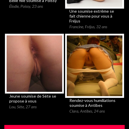
Belle fille soumise à Poissy
Élodie
,
Poissy
,
23 ans
Une soumise extrême se
fait chienne pour vous à
Fréjus
Francine
,
Fréjus
,
32 ans
Jeune soumise de Sète se
Rendez-vous humiliations
propose à vous
soumise à Antibes
Lou
,
Sète
,
27 ans
Clara
,
Antibes
,
24 ans