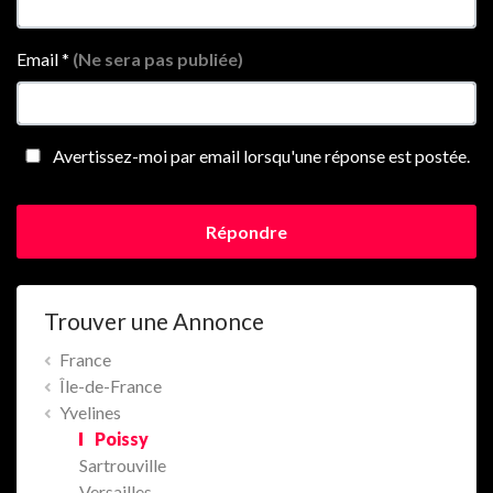
Email
*
(Ne sera pas publiée)
Avertissez-moi par email lorsqu'une réponse est postée.
Répondre
Trouver une Annonce
France
Île-de-France
Yvelines
Poissy
Sartrouville
Versailles