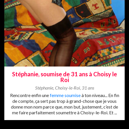
Stéphanie, soumise de 31 ans à Choisy le
Roi
Stéphanie
,
Choisy-le-Roi
,
31 ans
Rencontre enfin une
femme soumise
à ton niveau... En fin
de compte, ça sert pas trop à grand-chose que je vous
donne mon nom parce que, mon but, justement, c’est de
me faire parfaitement soumettre à Choisy-le-Roi. Et ...