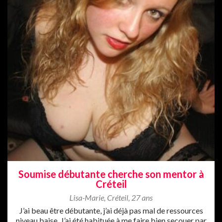
Soumise débutante cherche son mentor à
Créteil
Lisa-Marie
,
Créteil
,
27 ans
J’ai beau être débutante, j’ai déjà pas mal de ressources
niveau baise. J’ai été habituée à me faire bien secouer par