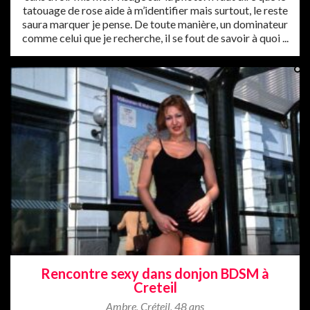
tatouage de rose aide à m’identifier mais surtout, le reste
saura marquer je pense. De toute manière, un dominateur
comme celui que je recherche, il se fout de savoir à quoi ...
Rencontre sexy dans donjon BDSM à
Creteil
Ambre
,
Créteil
,
48 ans