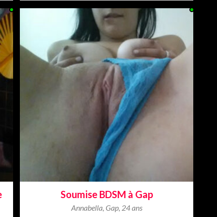
e
Soumise BDSM à Gap
Annabella
,
Gap
,
24 ans