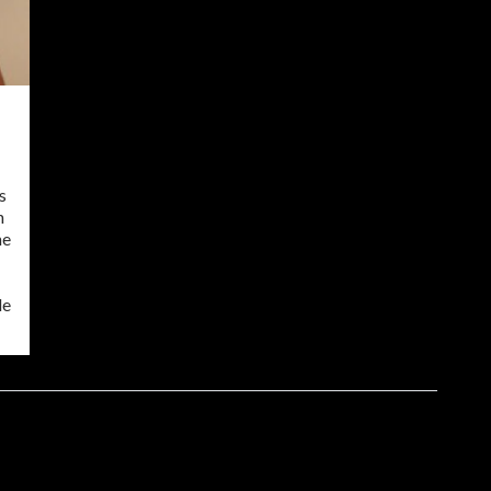
e
s
n
ne
de