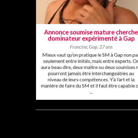
Annonce soumise mature cherch
dominateur expérimenté à Gap
Francine
,
Gap
,
27 ans
Mieux vaut qu’on pratique le SM à Gap non pa
seulement entre initiés, mais entre experts. O
aura beau dire, deux maître ou deux soumises 
pourront jamais être interchangeables au
niveau de leurs compétences. Y’a l’art et la
manière de faire du SM et il faut être capable 
...