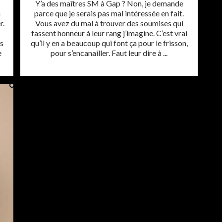
Y’a des maîtres SM à Gap ? Non, je demande
n
parce que je serais pas mal intéressée en fait.
r.
Vous avez du mal à trouver des soumises qui
fassent honneur à leur rang j’imagine. C’est vrai
as
qu’il y en a beaucoup qui font ça pour le frisson,
e
pour s’encanailler. Faut leur dire à ...