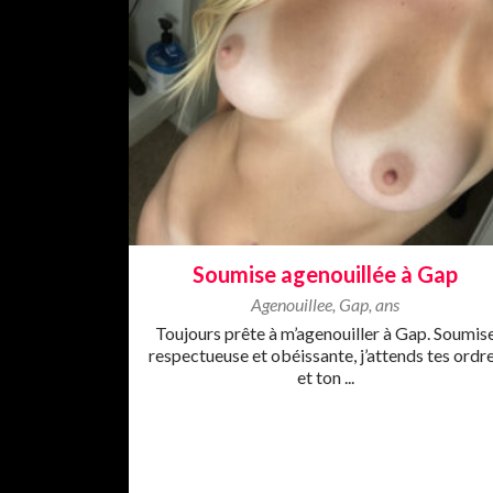
Soumise agenouillée à Gap
Agenouillee
,
Gap
,
ans
Toujours prête à m’agenouiller à Gap. Soumis
respectueuse et obéissante, j’attends tes ordr
et ton ...