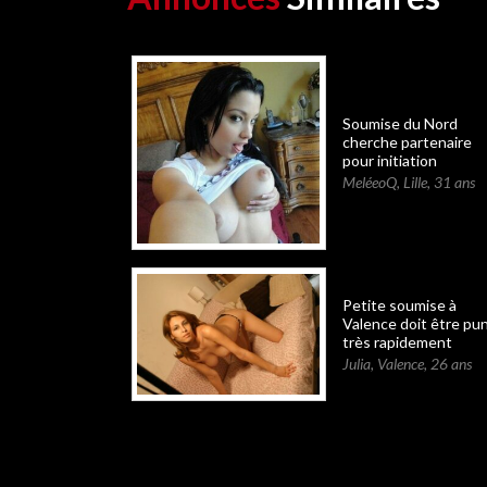
Soumise du Nord
cherche partenaire
pour initiation
MeléeoQ
,
Lille
,
31 ans
Petite soumise à
Valence doit être pun
très rapidement
Julia
,
Valence
,
26 ans