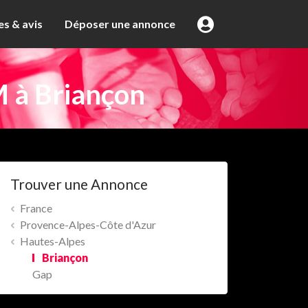
s & avis
Déposer une annonce
M à Briançon
Trouver une Annonce
France
Provence-Alpes-Côte d'Azur
Hautes-Alpes
Briançon
Gap