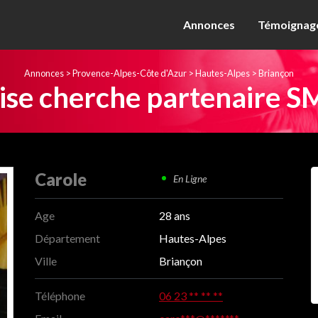
Annonces
Témoignage
Annonces
>
Provence-Alpes-Côte d'Azur
>
Hautes-Alpes
>
Briançon
ise cherche partenaire S
Carole
En Ligne
Age
28 ans
Département
Hautes-Alpes
Ville
Briançon
Téléphone
06 23 ** ** **