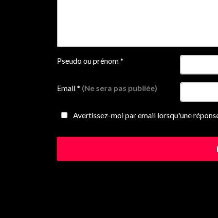
Pseudo ou prénom
*
Email
*
(Ne sera pas publiée)
Avertissez-moi par email lorsqu'une réponse