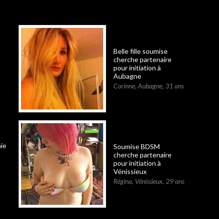
Belle fille soumise
cherche partenaire
pour initiation à
Aubagne
Corinne
,
Aubagne
,
31 ans
ie
Soumise BDSM
cherche partenaire
pour initiation à
Vénissieux
Régina
,
Vénissieux
,
29 ans