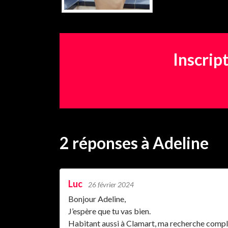
Inscrip
2 réponses
à Adeline
Luc
26 février 2024
Bonjour Adeline,
J’espère que tu vas bien.
Habitant aussi à Clamart, ma recherche compl