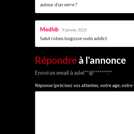
autour d’un verre ?
Medhib
9 janvier 2025
Salut robeu bogosse sodo addict
Répondre
à l'annonce
Envoi un email à adel**@*******.**
Réponse (précisez vos attentes, votre age, votre vil