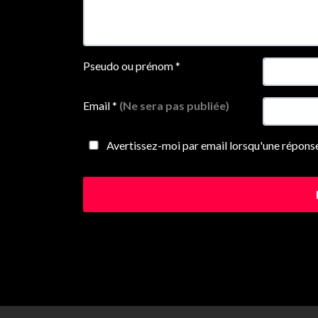
Pseudo ou prénom
*
Email
*
(Ne sera pas publiée)
Avertissez-moi par email lorsqu'une réponse