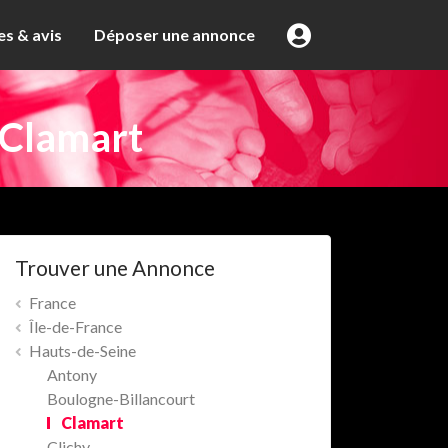
s & avis
Déposer une annonce
 Clamart
Trouver une Annonce
France
Île-de-France
Hauts-de-Seine
Antony
Boulogne-Billancourt
Clamart
Clichy