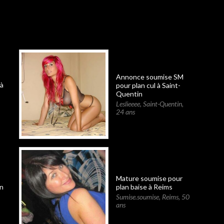
Annonce soumise SM
à
pour plan cul à Saint-
Quentin
Leslieeee
,
Saint-Quentin
,
24 ans
Mature soumise pour
n
plan baise à Reims
Sumise.soumise
,
Reims
,
50
ans