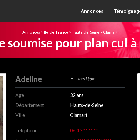
Annonces
Témoignage
Annonces
>
Île-de-France
>
Hauts-de-Seine
>
Clamart
e soumise pour plan cul à
Adeline
Hors Ligne
Age
32 ans
Département
Hauts-de-Seine
Ville
Clamart
Téléphone
06 43 ** ** **