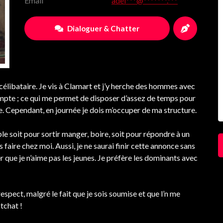
Email
adel***@*******.***
Dialoguer & Chatter
célibataire. Je vis à Clamart et j’y herche des hommes avec
compte ; ce qui me permet de disposer d’assez de temps pour
e. Cependant, en journée je dois m’occuper de ma structure.
ble soit pour sortir manger, boire, soit pour répondre à un
 faire chez moi. Aussi, je ne saurai finir cette annonce sans
ser que je n’aime pas les jeunes. Je préfère les dominants avec
respect, malgré le fait que je sois soumise et que l’n me
 tchat !