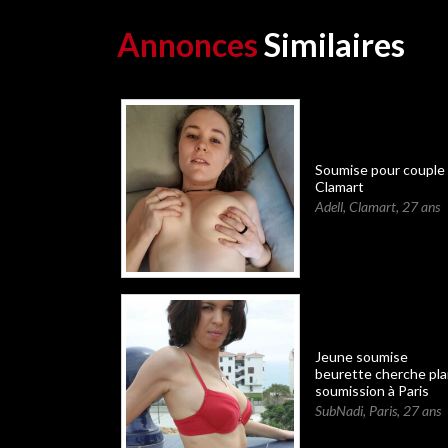
Annonces
Similaires
Soumise pour couple 
Clamart
Adell
,
Clamart
,
27 ans
Jeune soumise
beurette cherche pla
soumission à Paris
SubNadi
,
Paris
,
27 ans