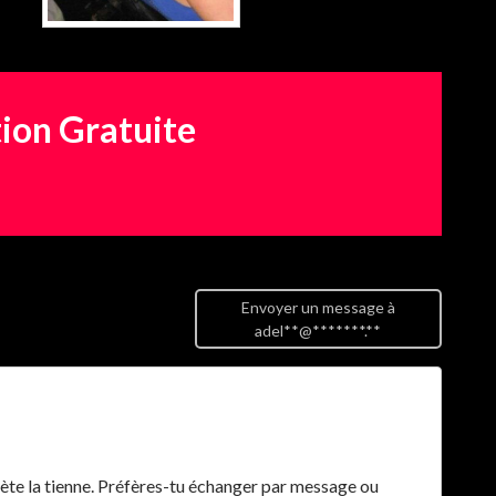
tion Gratuite
Envoyer un message à
adel**@*******.**
ète la tienne. Préfères-tu échanger par message ou