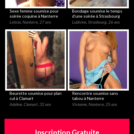
Sexe femme soumise pour
Bondage soumise le temps
soirée coquine à Nanterre
d’une soirée à Strasbourg
Leticia
,
Nanterre
,
27 ans
Ludivine
,
Strasbourg
,
26 ans
Beurette soumise pour plan
Rencontre soumise sans
cul à Clamart
tabou à Nanterre
Adeline
,
Clamart
,
32 ans
Vivianne
,
Nanterre
,
25 ans
Inscription Gratuite