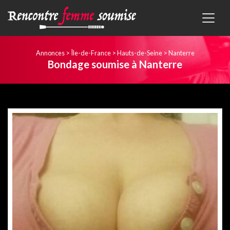
Annonces
>
Île-de-France
>
Hauts-de-Seine
>
Nanterre
Bondage soumise à Nanterre