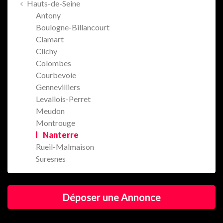
Hauts-de-Seine
Antony
Boulogne-Billancourt
Clamart
Clichy
Colombes
Courbevoie
Gennevilliers
Levallois-Perret
Meudon
Montrouge
Nanterre
Rueil-Malmaison
Suresnes
Déposer une Annonce