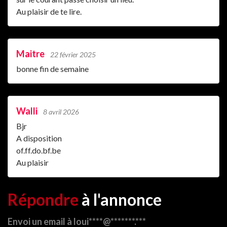
Au plaisir de te lire.
Maitre
22 février 2025
bonne fin de semaine
Walli
8 avril 2026
Bjr
A disposition
of.ff.do.bf.be
Au plaisir
Répondre
à l'annonce
Envoi un email à loui****@*******.***