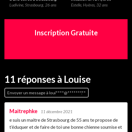
Ludivine
,
Strasbourg
,
26 ans
Estelle
,
Hyères
,
32 ans
Inscription Gratuite
11 réponses
à Louise
Envoyer un message à loui****@*******.**
Maitrephke
11 décembre 2021
e suis un maitre de Strasbourg de 55 ans te propose de
t’éduquer et de faire de toi une bonne chienne soumise et