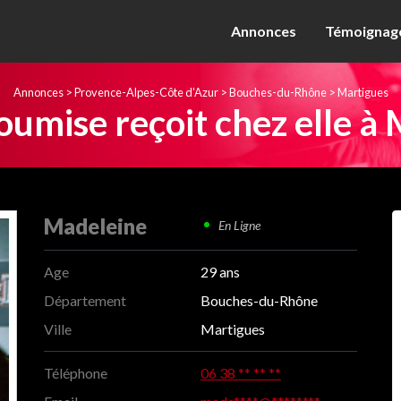
Annonces
Témoignage
Annonces
>
Provence-Alpes-Côte d'Azur
>
Bouches-du-Rhône
>
Martigues
umise reçoit chez elle à 
Madeleine
En Ligne
Age
29 ans
Département
Bouches-du-Rhône
Ville
Martigues
Téléphone
06 38 ** ** **