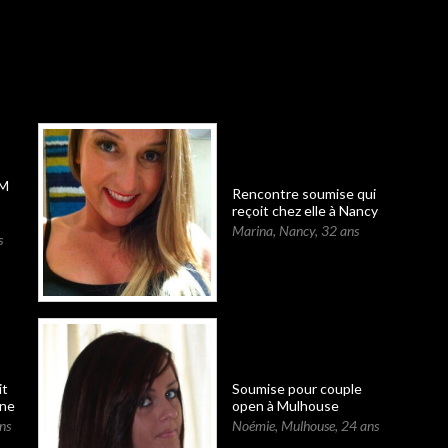
SM
Rencontre soumise qui
reçoit chez elle à Nancy
Marina
,
Nancy
,
32 ans
s
it
Soumise pour couple
nne
open à Mulhouse
ns
Noémie
,
Mulhouse
,
24 ans