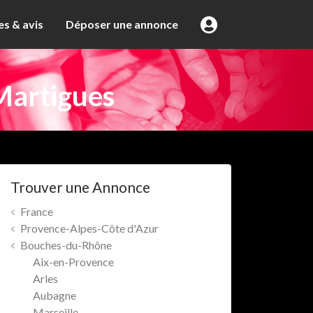
s & avis
Déposer une annonce
Martigues
Trouver une Annonce
France
Provence-Alpes-Côte d'Azur
Bouches-du-Rhône
Aix-en-Provence
Arles
Aubagne
Marseille