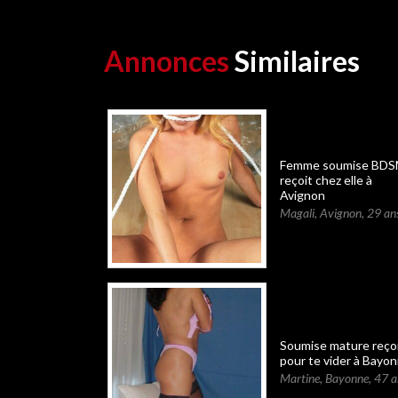
Annonces
Similaires
Femme soumise BD
reçoit chez elle à
Avignon
Magali
,
Avignon
,
29 an
Soumise mature reço
pour te vider à Bayo
Martine
,
Bayonne
,
47 a