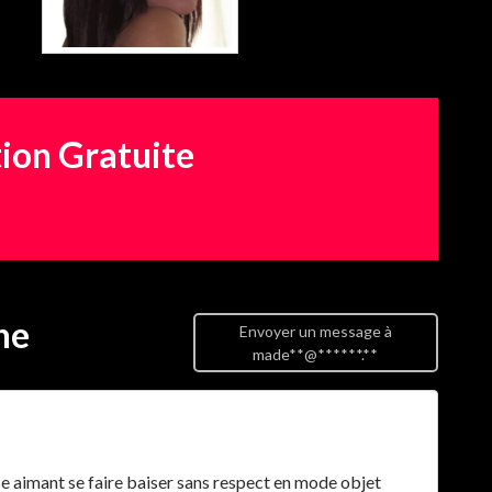
tion Gratuite
ne
Envoyer un message à
made**@******.**
e aimant se faire baiser sans respect en mode objet