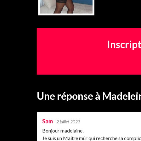
Inscrip
Une réponse
à Madelei
Sam
2 juillet 2023
Bonjour madelaine,
Je suis un Maître mûr qui recherche sa complic