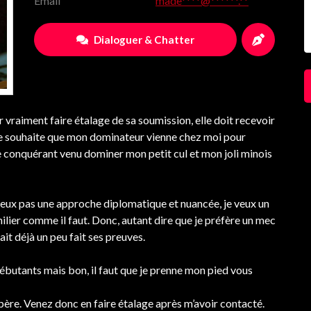
Email
made****@******.**
Dialoguer & Chatter
vraiment faire étalage de sa soumission, elle doit recevoir
, je souhaite que mon dominateur vienne chez moi pour
ue conquérant venu dominer mon petit cul et mon joli minois
e veux pas une approche diplomatique et nuancée, je veux un
ilier comme il faut. Donc, autant dire que je préfère un mec
 ait déjà un peu fait ses preuves.
débutants mais bon, il faut que je prenne mon pied vous
père. Venez donc en faire étalage après m’avoir contacté.