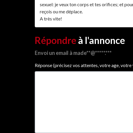
sexuel: je veux ton corps et tes orifices; et po
reçois ou me déplace.
A très vite!
Répondre
à l'annonce
Envoi un email à made**@*****.***
Réponse (précisez vos attentes, votre age, votre vil