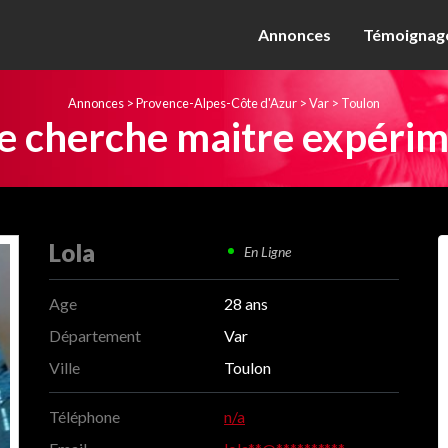
Annonces
Témoignage
Annonces
>
Provence-Alpes-Côte d'Azur
>
Var
>
Toulon
e cherche maitre expérim
Lola
En Ligne
Age
28 ans
Département
Var
Ville
Toulon
Téléphone
n/a