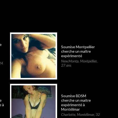
e
Soumise Montpellier
cherche un maître
expérimenté
New.Montp
,
Montpellier
,
24
27 ans
Soumise BDSM
e
cherche un maitre
e à
expérimenté à
Montélimar
Charlotte
,
Montélimar
,
32