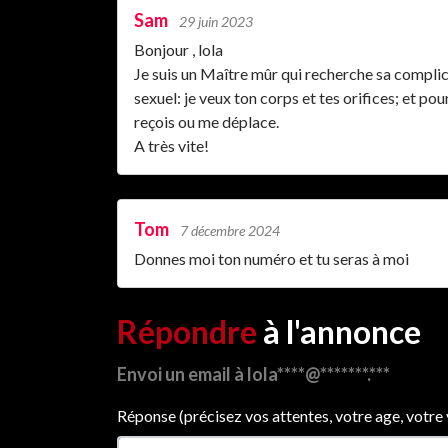
Sam
29 juin 2023
Bonjour , lola
Je suis un Maître mûr qui recherche sa complic
sexuel: je veux ton corps et tes orifices; et po
reçois ou me déplace.
A très vite!
Tom
7 décembre 2024
Donnes moi ton numéro et tu seras à moi
Répondre
à l'annonce
Envoi un email à lola****@*******.***
Réponse (précisez vos attentes, votre age, votre vil