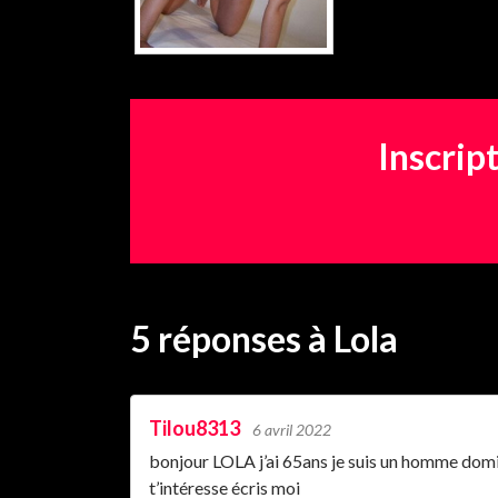
Inscrip
5 réponses
à Lola
Tilou8313
6 avril 2022
bonjour LOLA j’ai 65ans je suis un homme domin
t’intéresse écris moi