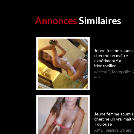
Annonces
Similaires
Jeune femme soumis
cherche un maître
expérimenté à
Montpellier
domestiK
,
Montpellier
,
ans
Jeune femme soumis
cherche un vrai maitr
Toulouse
Killit
,
Toulouse
,
26 ans