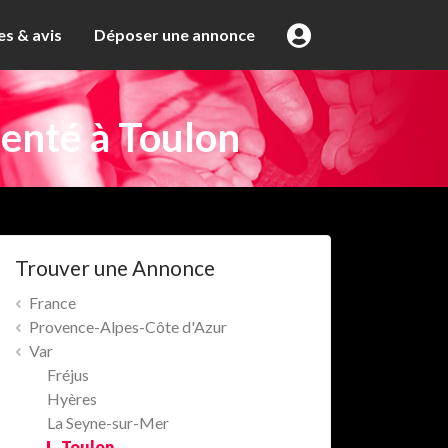
s & avis
Déposer une annonce
enté à Toulon
Trouver une Annonce
France
Provence-Alpes-Côte d'Azur
Var
Fréjus
Hyères
La Seyne-sur-Mer
Toulon