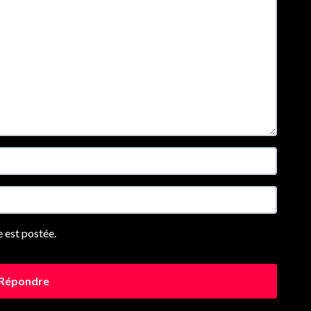
 est postée.
Répondre