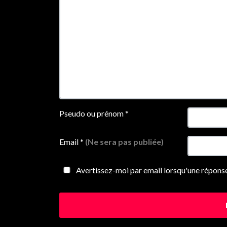
Pseudo ou prénom
*
Email
*
(Ne sera pas publiée)
Avertissez-moi par email lorsqu'une réponse