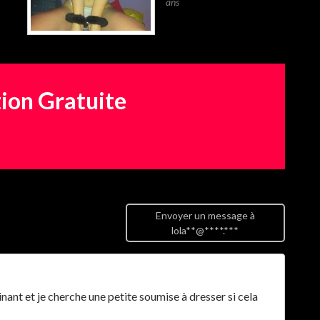
ans
tion Gratuite
Envoyer un message à
lola**@****.***
ant et je cherche une petite soumise à dresser si cela