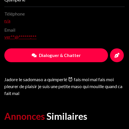
Téléphone
n/a
Email
ver**@******.***
Dialoguer & Chatter
Jadore le sadomaso a quimperlé 😈 fais moi mal fais moi
pleurer de plaisir je suis une petite maso qui mouille quand ca
fait mal
Annonces
Similaires