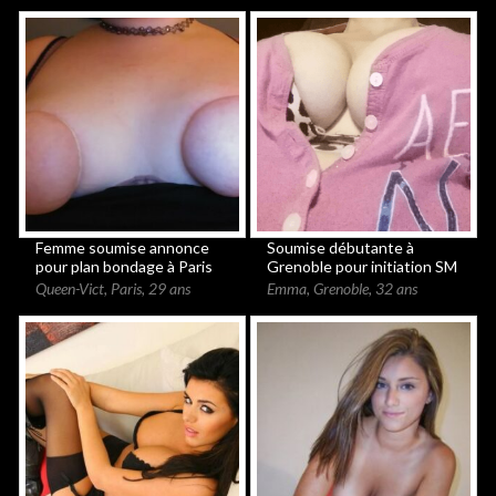
Femme soumise annonce
Soumise débutante à
pour plan bondage à Paris
Grenoble pour initiation SM
Queen-Vict
,
Paris
,
29 ans
Emma
,
Grenoble
,
32 ans