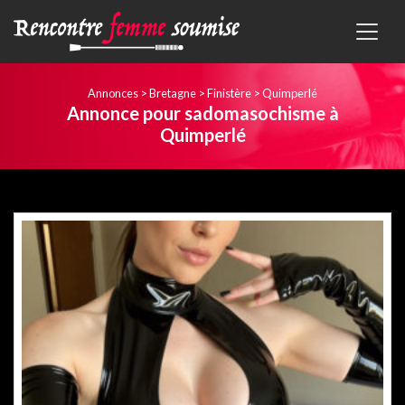
Annonces
>
Bretagne
>
Finistère
>
Quimperlé
Annonce pour sadomasochisme à
Quimperlé