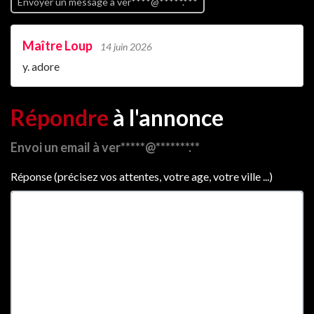
Envoyer un message à ver****@*****.***
Maître Loup
14 juin 2026
y. adore
Répondre
à l'annonce
Envoi un email à ver*****@*******.**
Réponse (précisez vos attentes, votre age, votre ville ...)