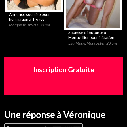
Annonce soumise pour
humiliation à Troyes
Marquiiise
,
Troyes
,
30 ans
Soumise débutante à
Montpellier pour initiation
Lisa-Marie
,
Montpellier
,
28 ans
Inscription Gratuite
Une réponse
à Véronique